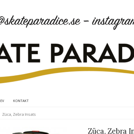
REV
KONTAKT
Züca, Zebra Insats
Züca, Zebra I