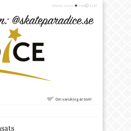
Moms visas:
Inkl
Exkl
Din varukorg är tom!
nsats