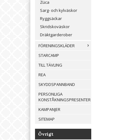
Züca
Sarg- och kylväskor
Ryggsäckar
Skridskoväskor
Dräktgarderober
FÖRENINGSKLÄDER
STARCAMP
TILL TÄVLING
REA
SKYDDSPANNBAND
PERSONLIGA
KONSTÅKNINGSPRESENTER
KAMPANJER
SITEMAP
Övrigt