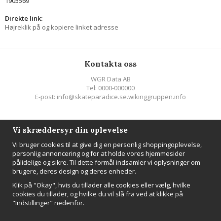
1905569
Direkte link:
Højreklik på og kopiere linket adresse
Kontakta oss
WGR Data AB
Tel: 0000-000000
E-post: info@skateparadice.se.wikinggruppen.info
Följ oss
Vi skræddersyr din oplevelse
Vi bruger cookies til at give dig en personlig shoppingoplevelse,
personlig annoncering og for at holde vores hjemmesider
pålidelige og sikre. Til dette formål indsamler vi oplysninger om
brugere, deres design og deres enheder.
NYHEDSBREV
Klik på "Okay", hvis du tillader alle cookies eller vælg, hvilke
Tilmeld
cookies du tillader, og hvilke du vil slå fra ved at klikke på
"Indstillinger" nedenfor.