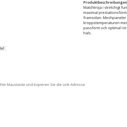
Produktbeschreibungen
Matchtröja i stretchigt f
maximal prestationsförmå
framsidan. Meshpaneler u
kroppstemperaturen meda
passform och optimal rör
hals.
tel
chte Maustaste und kopieren Sie die Link-Adresse