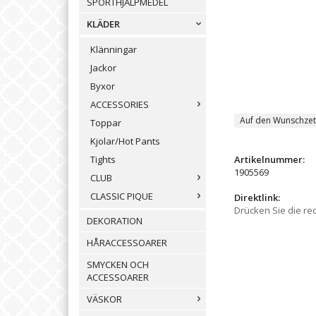
SPORTHJÄLPMEDEL
KLÄDER
Klänningar
Jackor
Byxor
ACCESSORIES
Auf den Wunschzet
Toppar
Kjolar/Hot Pants
Artikelnummer:
Tights
1905569
CLUB
CLASSIC PIQUE
Direktlink:
Drücken Sie die re
DEKORATION
HÅRACCESSOARER
SMYCKEN OCH
ACCESSOARER
VÄSKOR