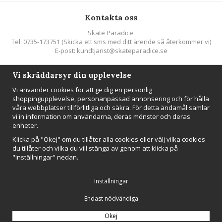
Kontakta oss
Skate Paradice
Tel: 0735-173751 (Skicka ett sms med ditt ärende så återkommer vi)
E-post: kundtjanst@skateparadice.se
Vi skräddarsyr din upplevelse
Följ oss
Vi använder cookies för att ge dig en personlig
shoppingupplevelse, personanpassad annonsering och för hålla
våra webbplatser tillförlitliga och säkra. För detta ändamål samlar
vi in information om användarna, deras mönster och deras
enheter.
Nyhetsbrev
Klicka på "Okej" om du tillåter alla cookies eller välj vilka cookies
Anmäl mig
du tillåter och vilka du vill stänga av genom att klicka på
"Inställningar" nedan.
Inställningar
Endast nödvändiga
Drift & produktion:
Wikinggruppen
Okej