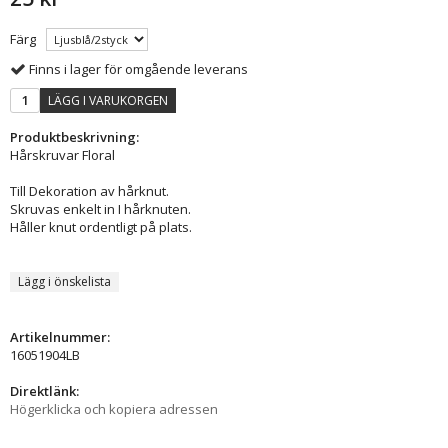
Färg
Finns i lager för omgående leverans
LÄGG I VARUKORGEN
Produktbeskrivning:
Hårskruvar Floral
Till Dekoration av hårknut.
Skruvas enkelt in I hårknuten.
Håller knut ordentligt på plats.
Lägg i önskelista
Artikelnummer:
16051904LB
Direktlänk:
Högerklicka och kopiera adressen