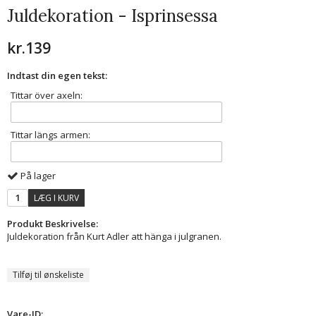
Juldekoration - Isprinsessa
kr.139
Indtast din egen tekst:
Tittar över axeln:
Tittar längs armen:
På lager
LÆG I KURV
Produkt Beskrivelse:
Juldekoration från Kurt Adler att hänga i julgranen.
Tilføj til ønskeliste
Vare-ID: