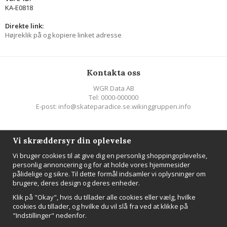
KA-E0818
Direkte link:
Højreklik på og kopiere linket adresse
Kontakta oss
WGR Data AB
Tel: 0000-000000
E-post: info@skateparadice.se.wikinggruppen.info
Följ oss
Vi skræddersyr din oplevelse
Vi bruger cookies til at give dig en personlig shoppingoplevelse,
personlig annoncering og for at holde vores hjemmesider
pålidelige og sikre. Til dette formål indsamler vi oplysninger om
brugere, deres design og deres enheder.
NYHEDSBREV
Klik på "Okay", hvis du tillader alle cookies eller vælg, hvilke
Tilmeld
cookies du tillader, og hvilke du vil slå fra ved at klikke på
"Indstillinger" nedenfor.