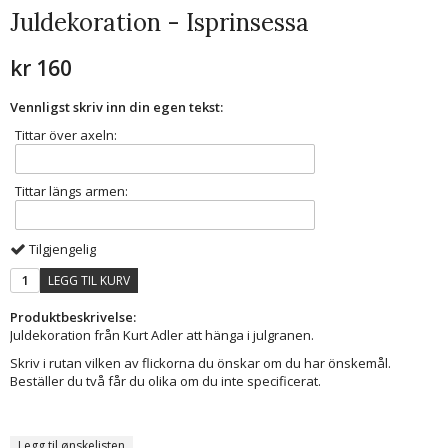
Juldekoration - Isprinsessa
kr 160
Vennligst skriv inn din egen tekst:
Tittar över axeln:
Tittar längs armen:
Tilgjengelig
LEGG TIL KURV
Produktbeskrivelse:
Juldekoration från Kurt Adler att hänga i julgranen.
Skriv i rutan vilken av flickorna du önskar om du har önskemål.
Beställer du två får du olika om du inte specificerat.
Legg til ønskelisten