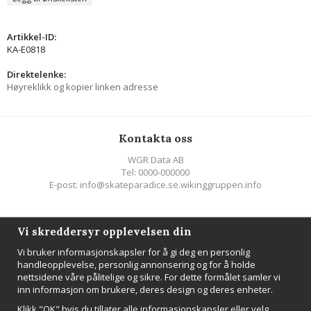
Artikkel-ID:
KA-E0818
Direktelenke:
Høyreklikk og kopier linken adresse
Kontakta oss
WGR Data AB
Tel: 0000-000000
E-post: info@skateparadice.se.wikinggruppen.info
Följ oss
Vi skreddersyr opplevelsen din
Vi bruker informasjonskapsler for å gi deg en personlig
handleopplevelse, personlig annonsering og for å holde
nettsidene våre pålitelige og sikre. For dette formålet samler vi
inn informasjon om brukere, deres design og deres enheter.
NYHETSBREV
Klikk "OK" hvis du tillater alle informasjonskapsler eller velg