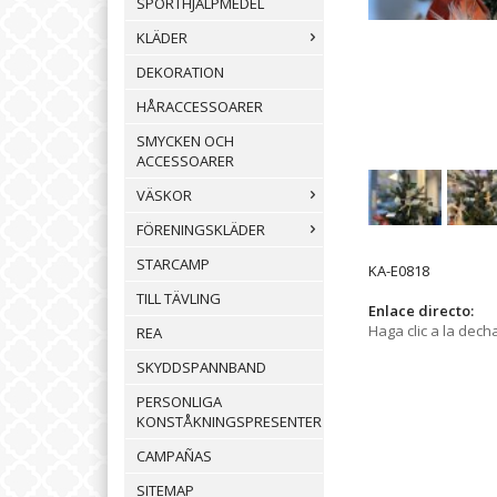
SPORTHJÄLPMEDEL
KLÄDER
DEKORATION
HÅRACCESSOARER
SMYCKEN OCH
ACCESSOARER
VÄSKOR
FÖRENINGSKLÄDER
STARCAMP
KA-E0818
TILL TÄVLING
Enlace directo:
Haga clic a la decha
REA
SKYDDSPANNBAND
PERSONLIGA
KONSTÅKNINGSPRESENTER
CAMPAÑAS
SITEMAP