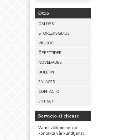
Otro
OM OSS
STORLEKSGUIDE
VILLKOR
ÖPPETTIDER
NOVEDADES
BOLETÍN
ENLACES
CONTACTO
ENTRAR
Servicio al cliente
Varmt välkommen att
kontakta vår kundtjänst.