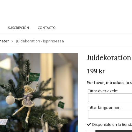
SUSCRIPCIÓN
CONTACTO
heter
Juldekoration - Isprinsessa
Juldekoration
199 kr
Por favor, introduce lo 
Tittar över axeln:
Tittar längs armen:
Disponible en la tiend