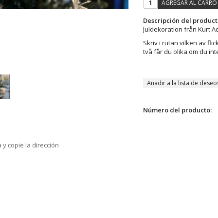
AGREGAR AL CARRO
Descripción del product
Juldekoration från Kurt Ad
Skriv i rutan vilken av f
två får du olika om du int
Añadir a la lista de deseo
Número del producto:
 y copie la dirección