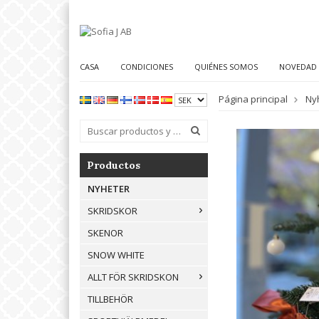
CASA
CONDICIONES
QUIÉNES SOMOS
NOVEDAD
Página principal
Ny
Productos
NYHETER
SKRIDSKOR
SKENOR
SNOW WHITE
ALLT FÖR SKRIDSKON
TILLBEHÖR