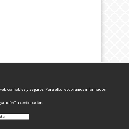
pción
Följ oss
eb confiables y seguros. Para ello, recopilamos información
Registrarme
guración" a continuación.
ptar