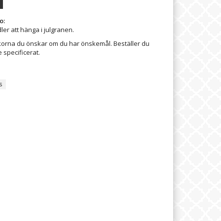
o:
ler att hänga i julgranen.
lickorna du önskar om du har önskemål. Beställer du
e specificerat.
s