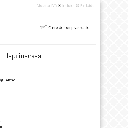
Mostrar IVA:
Incluido
Excluido
Carro de compras vacío
 - Isprinsessa
siguente:
a