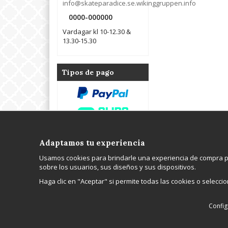
info@skateparadice.se.wikinggruppen.info
0000-000000
Vardagar kl 10-12.30 &
13.30-15.30
Tipos de pago
Adaptamos tu experiencia
Kontakta oss
Om oss
Usamos cookies para brindarle una experiencia de compra pe
WGR Data AB
Hos Wikinggruppen 
sobre los usuarios, sus diseños y sus dispositivos.
Tel: 0000-000000
webbutik, professio
E-post:
webbhotellplats, e-p
Haga clic en "Aceptar" si permite todas las cookies o selecc
info@skateparadice.se.wikinggruppen.info
Cookie inställningar
Config