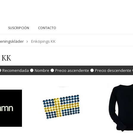
SUSCRIPCIÓN
CONTACTO
reningskläder
Enköpings KK
 KK
Recomendada
Nombre
Precio ascendente
Precio descendente