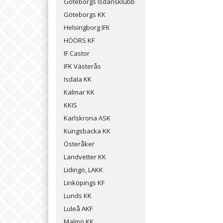
Göteborgs Isdansklubb
Göteborgs KK
Helsingborg IFK
HÖÖRS KF
IF Castor
IFK Västerås
Isdala KK
Kalmar KK
KKIS
Karlskrona ASK
Kungsbacka KK
Österåker
Landvetter KK
Lidingö, LAKK
Linköpings KF
Lunds KK
Luleå AKF
Malmö KK