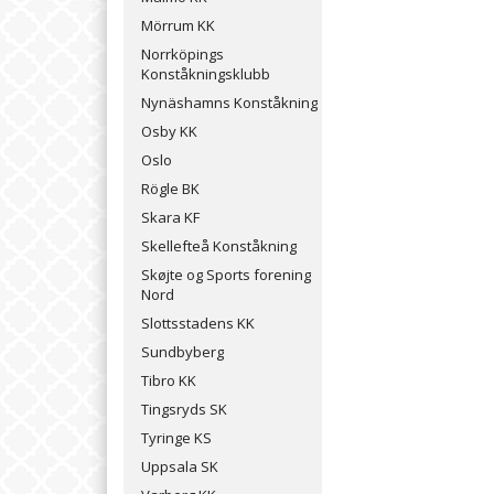
Mörrum KK
Norrköpings
Konståkningsklubb
Nynäshamns Konståkning
Osby KK
Oslo
Rögle BK
Skara KF
Skellefteå Konståkning
Skøjte og Sports forening
Nord
Slottsstadens KK
Sundbyberg
Tibro KK
Tingsryds SK
Tyringe KS
Uppsala SK