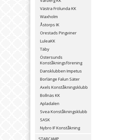
Varberg KK
Västra Frölunda KK
Waxholm
Åstorps IK
Orestads Pingviner
LuleaKK
Täby
Östersunds
Konståkningsförening
Dansklubben Impetus
Borlänge Falun Säter
Axels Konståkningsklubb
Bollnäs KK
Apladalen
Svea Konståkningsklubb
SASK
Nybro IF Konståkning
STARCAMP