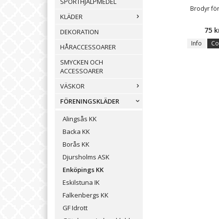
SPORTHJÄLPMEDEL
Brodyr f
KLÄDER
75 k
DEKORATION
Info
Co
HÅRACCESSOARER
SMYCKEN OCH
ACCESSOARER
VÄSKOR
FÖRENINGSKLÄDER
Alingsås KK
Backa KK
Borås KK
Djursholms ASK
Enköpings KK
Eskilstuna IK
Falkenbergs KK
GF Idrott