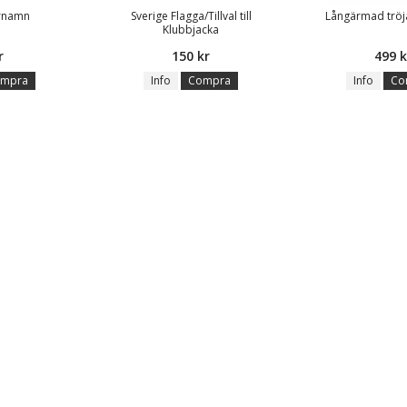
örnamn
Sverige Flagga/Tillval till
Långärmad tröj
Klubbjacka
r
150 kr
499 k
mpra
Info
Compra
Info
Co