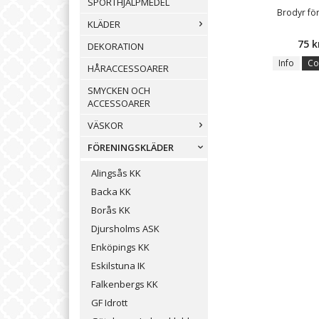
SPORTHJÄLPMEDEL
Brodyr f
KLÄDER
75 k
DEKORATION
Info
Co
HÅRACCESSOARER
SMYCKEN OCH
ACCESSOARER
VÄSKOR
FÖRENINGSKLÄDER
Alingsås KK
Backa KK
Borås KK
Djursholms ASK
Enköpings KK
Eskilstuna IK
Falkenbergs KK
GF Idrott