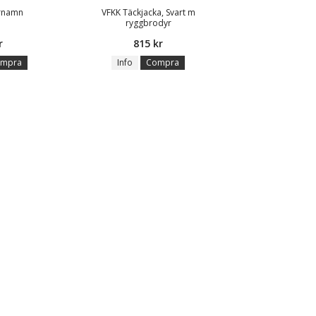
örnamn
VFKK Täckjacka, Svart m
ryggbrodyr
r
815 kr
mpra
Info
Compra