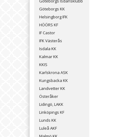
Göteborgs Isdansklubb
Göteborgs KK
Helsingborg IFK
HÖÖRS KF
IF Castor
IFK Västerås
Isdala KK
Kalmar KK
KKIS
Karlskrona ASK
Kungsbacka KK
Landvetter KK
Österåker
Lidingö, LAKK
Linköpings KF
Lunds KK
Luleå AKF
Malmö KK