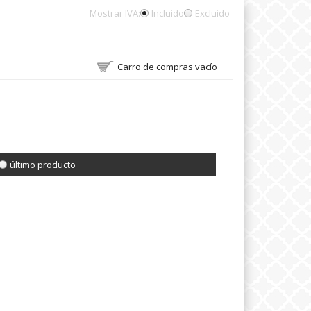
Mostrar IVA:
Incluido
Excluido
Carro de compras vacío
último producto