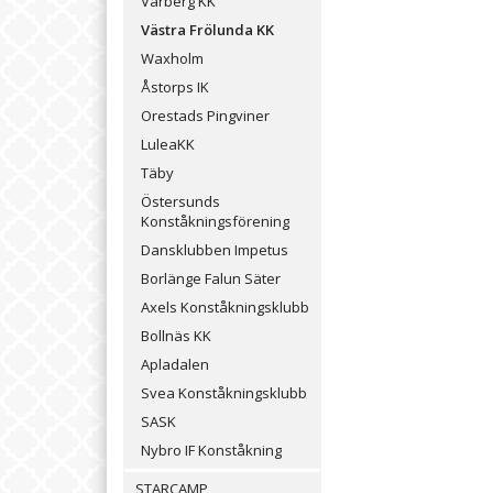
Varberg KK
Västra Frölunda KK
Waxholm
Åstorps IK
Orestads Pingviner
LuleaKK
Täby
Östersunds
Konståkningsförening
Dansklubben Impetus
Borlänge Falun Säter
Axels Konståkningsklubb
Bollnäs KK
Apladalen
Svea Konståkningsklubb
SASK
Nybro IF Konståkning
STARCAMP