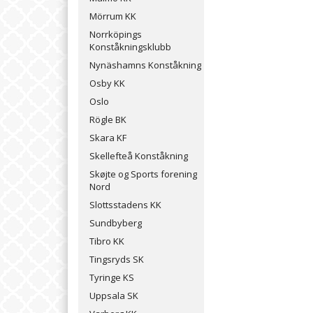
Mörrum KK
Norrköpings
Konståkningsklubb
Nynäshamns Konståkning
Osby KK
Oslo
Rögle BK
Skara KF
Skellefteå Konståkning
Skøjte og Sports forening
Nord
Slottsstadens KK
Sundbyberg
Tibro KK
Tingsryds SK
Tyringe KS
Uppsala SK