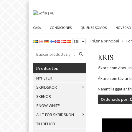
CASA
CONDICIONES
QUIÉNES SOMOS
NOVEDAD
Página principal
Fö
KKIS
Åkare som ännu inte
Productos
NYHETER
Åkare som tävlar be
SKRIDSKOR
Namntillägget är fri
SKENOR
Ordenado por:
SNOW WHITE
ALLT FÖR SKRIDSKON
TILLBEHÖR