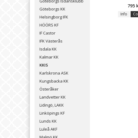
Göteborgs Isdansklubb
795 
Göteborgs KK
Info
Co
Helsingborg IFK
HÖÖRS KF
IF Castor
IFK Västerås
Isdala KK
Kalmar KK
KKIS
Karlskrona ASK
Kungsbacka KK
Österåker
Landvetter KK
Lidingö, LAKK
Linköpings KF
Lunds KK
Luleå AKF
Malmö KK