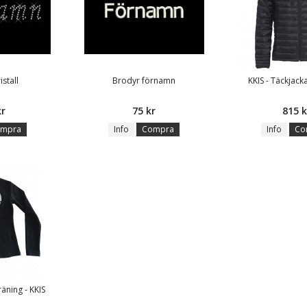
istall
Brodyr förnamn
KKIS - Täckjack
kr
75 kr
815 k
mpra
Info
Compra
Info
Co
räning - KKIS