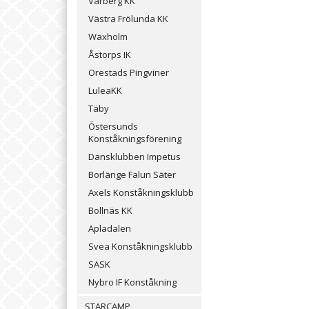
Varberg KK
Västra Frölunda KK
Waxholm
Åstorps IK
Orestads Pingviner
LuleaKK
Täby
Östersunds
Konståkningsförening
Dansklubben Impetus
Borlänge Falun Säter
Axels Konståkningsklubb
Bollnäs KK
Apladalen
Svea Konståkningsklubb
SASK
Nybro IF Konståkning
STARCAMP