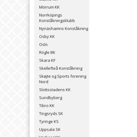
Mörrum KK
Norrköpings
Konståkningsklubb
Nynäshamns Konståkning
Osby KK
Oslo
Rögle BK
Skara KF
Skellefteå Konståkning
Skøjte og Sports forening
Nord
Slottsstadens KK
Sundbyberg
Tibro KK
Tingsryds SK
Tyringe KS
Uppsala SK