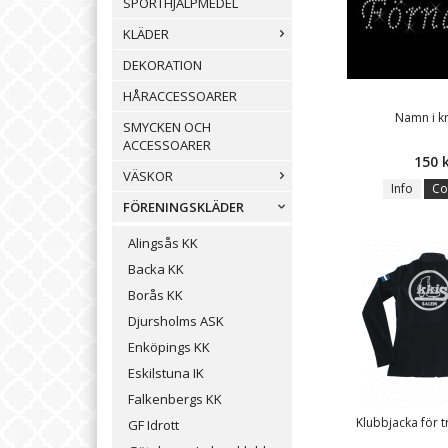
SPORTHJÄLPMEDEL
KLÄDER
DEKORATION
HÅRACCESSOARER
Namn i kr
SMYCKEN OCH
ACCESSOARER
150 
VÄSKOR
Info
Co
FÖRENINGSKLÄDER
Alingsås KK
Backa KK
Borås KK
Djursholms ASK
Enköpings KK
Eskilstuna IK
Falkenbergs KK
Klubbjacka för t
GF Idrott