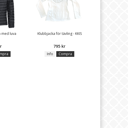
a med luva
Klubbjacka för tävling - KKIS
r
795 kr
mpra
Info
Compra