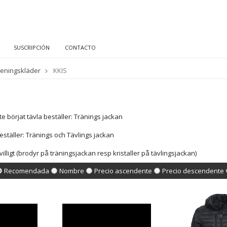
SUSCRIPCIÓN
CONTACTO
reningskläder
KKIS
 börjat tävla beställer: Tränings jackan
ställer: Tränings och Tävlings jackan
villigt (brodyr på träningsjackan resp kristaller på tävlingsjackan)
Recomendada
Nombre
Precio ascendente
Precio descendente