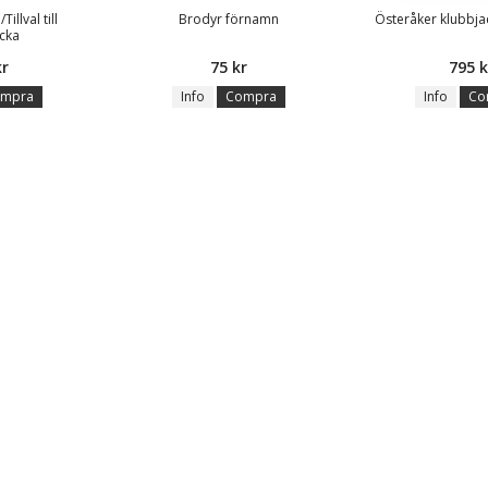
illval till
Brodyr förnamn
Österåker klubbja
cka
kr
75 kr
795 k
mpra
Info
Compra
Info
Co