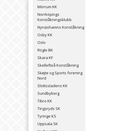
Mörrum KK
Norrköpings
Konståkningsklubb
Nynäshamns Konståkning
Osby KK
Oslo
Rögle BK
Skara KF
Skellefteå Konståkning
Skøjte og Sports forening
Nord
Slottsstadens KK
Sundbyberg
Tibro KK
Tingsryds SK
Tyringe KS
Uppsala SK