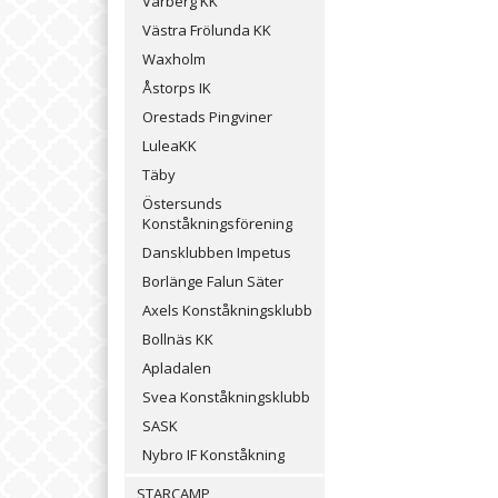
Varberg KK
Västra Frölunda KK
Waxholm
Åstorps IK
Orestads Pingviner
LuleaKK
Täby
Östersunds
Konståkningsförening
Dansklubben Impetus
Borlänge Falun Säter
Axels Konståkningsklubb
Bollnäs KK
Apladalen
Svea Konståkningsklubb
SASK
Nybro IF Konståkning
STARCAMP