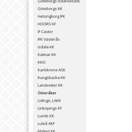
Göteborgs Isdansklubb
Göteborgs KK
Helsingborg IFK
HÖÖRS KF
IF Castor
IFK Västerås
Isdala KK
Kalmar KK
KKIS
Karlskrona ASK
Kungsbacka KK
Landvetter KK
Österåker
Lidingö, LAKK
Linköpings KF
Lunds KK
Luleå AKF
Malmö KK