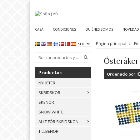
CASA
CONDICIONES
QUIÉNES SOMOS
NOVEDAD
Página principal
Fö
Österåker
Productos
Ordenado por:
NYHETER
SKRIDSKOR
SKENOR
SNOW WHITE
ALLT FÖR SKRIDSKON
TILLBEHÖR