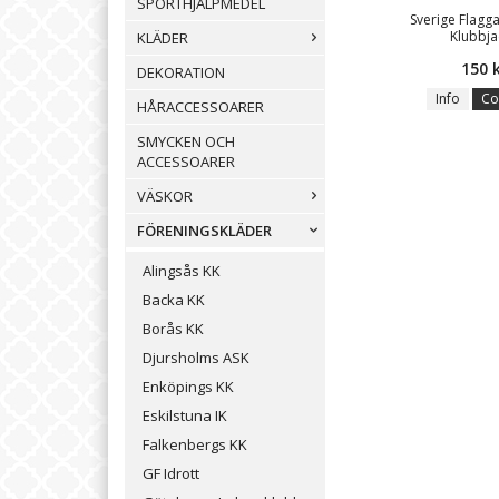
SPORTHJÄLPMEDEL
Sverige Flagga/T
Klubbja
KLÄDER
150 
DEKORATION
Info
Co
HÅRACCESSOARER
SMYCKEN OCH
ACCESSOARER
VÄSKOR
FÖRENINGSKLÄDER
Alingsås KK
Backa KK
Borås KK
Djursholms ASK
Enköpings KK
Eskilstuna IK
Falkenbergs KK
GF Idrott