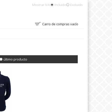
Mostrar IVA:
Incluido
Excluido
Carro de compras vacío
último producto