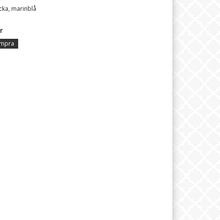
cka, marinblå
r
mpra