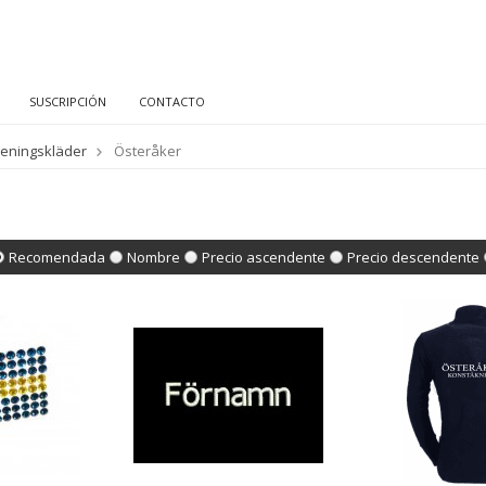
SUSCRIPCIÓN
CONTACTO
reningskläder
Österåker
Recomendada
Nombre
Precio ascendente
Precio descendente