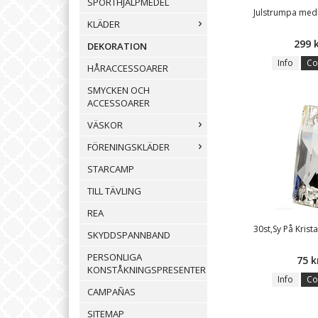
SPORTHJÄLPMEDEL
Julstrumpa med
KLÄDER
299 
DEKORATION
Info
Co
HÅRACCESSOARER
SMYCKEN OCH
ACCESSOARER
VÄSKOR
FÖRENINGSKLÄDER
STARCAMP
TILL TÄVLING
REA
30st,Sy På Krist
SKYDDSPANNBAND
PERSONLIGA
75 k
KONSTÅKNINGSPRESENTER
Info
Co
CAMPAÑAS
SITEMAP