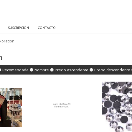
SUSCRIPCIÓN
CONTACTO
koration
n
Recomendada
Nombre
Precio ascendente
Precio descendente