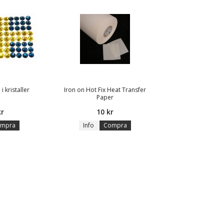
i kristaller
Iron on Hot Fix Heat Transfer
Paper
kr
10 kr
mpra
Info
Compra