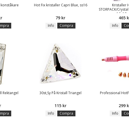
 konståkare
Hot Fix kristaller Capri Blue, ss16
Kristaller 
STORPACK/Crystal 
4,6-4,8
kr
79 kr
465 k
mpra
Info
Compra
Info
Co
all Rektangel
30st,Sy På Kristall Triangel
Professional HotF
r
115 kr
299 k
mpra
Info
Compra
Info
Co