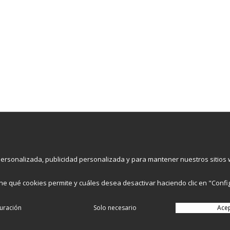
Suscri
rsonalizada, publicidad personalizada y para mantener nuestros sitios w
får du en komplett e-handelslösning med en sökmotorvänlig
nell och unik design enligt dina önskemål samt även
ost, statistik mm..
ione qué cookies permite y cuáles desea desactivar haciendo clic en "Confi
uración
Solo necesario
Ace
Producido por
Wikinggruppen