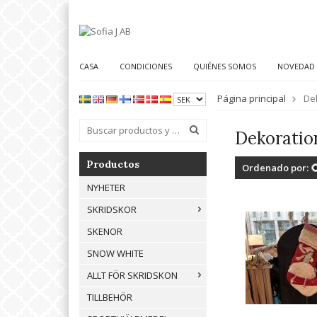
CASA
CONDICIONES
QUIÉNES SOMOS
NOVEDAD
Página principal
De
Dekoratio
Productos
Ordenado por:
NYHETER
SKRIDSKOR
SKENOR
SNOW WHITE
ALLT FÖR SKRIDSKON
TILLBEHÖR