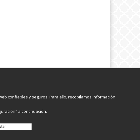
pción
Följ oss
eb confiables y seguros. Para ello, recopilamos información
Registrarme
guración" a continuación.
ptar