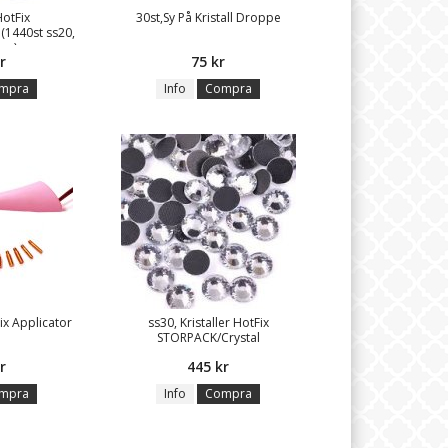
HotFix
30st,Sy På Kristall Droppe
(1440st ss20,
mm)
r
75 kr
mpra
Info
Compra
ix Applicator
ss30, Kristaller HotFix
STORPACK/Crystal
r
445 kr
mpra
Info
Compra