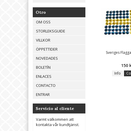
Otro
OM OSS
STORLEKSGUIDE
VILLKOR
ÖPPETTIDER
Sveriges Flagga 
NOVEDADES
150 
BOLETÍN
Info
Co
ENLACES
CONTACTO
ENTRAR
Servicio al cliente
Varmt välkommen att
kontakta vår kundtjänst.