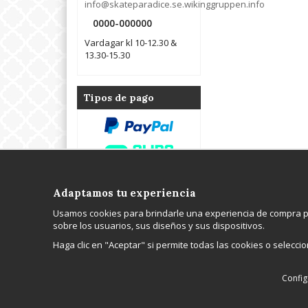
info@skateparadice.se.wikinggruppen.info
0000-000000
Vardagar kl 10-12.30 &
13.30-15.30
Tipos de pago
Adaptamos tu experiencia
Kontakta oss
Om oss
Usamos cookies para brindarle una experiencia de compra pe
WGR Data AB
Hos Wikinggruppen 
sobre los usuarios, sus diseños y sus dispositivos.
Tel: 0000-000000
webbutik, professio
E-post:
webbhotellplats, e-p
Haga clic en "Aceptar" si permite todas las cookies o selecc
info@skateparadice.se.wikinggruppen.info
Cookie inställningar
Config