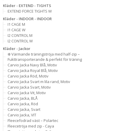
Kläder - EXTEND - TIGHTS
EXTEND FORCE TIGHTS W
Kläder - INDOOR - INDOOR
I1 CAGE M
I1 CAGE W
I2 CONTROL M
I2 CONTROL W
Kläder - Jackor
❄️ Värmande träningströja med half-zip –
Fukttransporterande & perfekt för träning
Carvio Jacka Navy Blå, Motiv
Carvio Jacka Royal Blå, Motiv
Carvio Jacka Röd, Motiv
Carvio Jacka Svart m lila rand, Motiv
Carvio Jacka Svart, Motiv
Carvio Jacka Vit, Motiv
Carvio Jacka, BLÅ
Carvio Jacka, Röd
Carvio Jacka, Svart
Carvio Jacka, VIT
Fleecefodrad väst – Polartec
Fleecetröja med zip - Caya