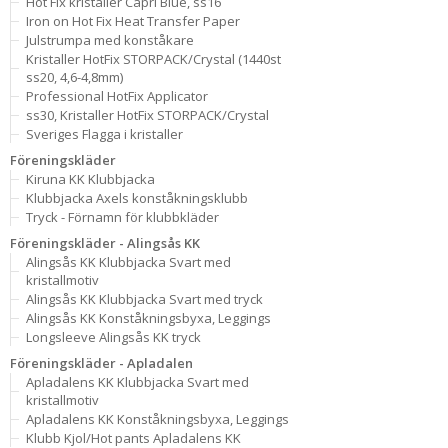
Hot Fix kristaller Capri Blue, ss16
Iron on Hot Fix Heat Transfer Paper
Julstrumpa med konståkare
Kristaller HotFix STORPACK/Crystal (1440st
ss20, 4,6-4,8mm)
Professional HotFix Applicator
ss30, Kristaller HotFix STORPACK/Crystal
Sveriges Flagga i kristaller
Föreningskläder
Kiruna KK Klubbjacka
Klubbjacka Axels konståkningsklubb
Tryck - Förnamn för klubbkläder
Föreningskläder - Alingsås KK
Alingsås KK Klubbjacka Svart med
kristallmotiv
Alingsås KK Klubbjacka Svart med tryck
Alingsås KK Konståkningsbyxa, Leggings
Longsleeve Alingsås KK tryck
Föreningskläder - Apladalen
Apladalens KK Klubbjacka Svart med
kristallmotiv
Apladalens KK Konståkningsbyxa, Leggings
Klubb Kjol/Hot pants Apladalens KK