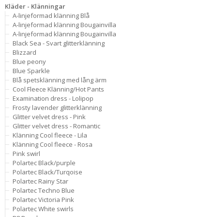
Kläder - Klänningar
A-linjeformad klänning Blå
A-linjeformad klänning Bougainvilla
A-linjeformad klänning Bougainvilla
Black Sea - Svart glitterklänning
Blizzard
Blue peony
Blue Sparkle
Blå spetsklänning med lång ärm
Cool Fleece Klänning/Hot Pants
Examination dress - Lolipop
Frosty lavender glitterklänning
Glitter velvet dress - Pink
Glitter velvet dress - Romantic
Klänning Cool fleece - Lila
Klänning Cool fleece - Rosa
Pink swirl
Polartec Black/purple
Polartec Black/Turqoise
Polartec Rainy Star
Polartec Techno Blue
Polartec Victoria Pink
Polartec White swirls