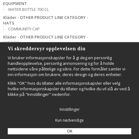
EQUIPMENT
WATER BOTTLE 700 CL
Kläder - OTHER PRODUCT LINE CATEGORY -
HATS
COMMUNITY CAP
Kläder - OTHER PRODUCT LINE CATEGORY -
INDOOR
Vi skreddersyr opplevelsen din
SHOWER SLIP IN
Kläder - PACER - ROAD RUNNING
Vi bruker informasjonskapsler for å gi deg en personlig
PACER M
handleopplevelse, personlig annonsering og for å holde
PACER W
nettsidene våre pålitelige og sikre. For dette formålet samler vi
inn informasjon om brukere, deres design og deres enheter.
Kläder - PREMIER - JERSEYS & TEES
PREMIER FADE JERSEY M
Klikk "OK" hvis du tillater alle informasjonskapsler eller velg
PREMIER FADE JERSEY W
hvilke informasjonskapsler du tillater og hvilke du vil slå av ved å
PREMIER SOLID JERSEY M
klikke på "Innstillinger" nedenfor.
PREMIER SOLID JERSEY W
Kläder - PREMIER - SHORTS
Innstillinger
PREMIER SHORTS M
PREMIER SHORTS W
Kun nødvendige
Kläder - PRO CONTROL - BAGS
OK
PRO CONTROL 2 LAYER EQUIPMENT BIG BAG