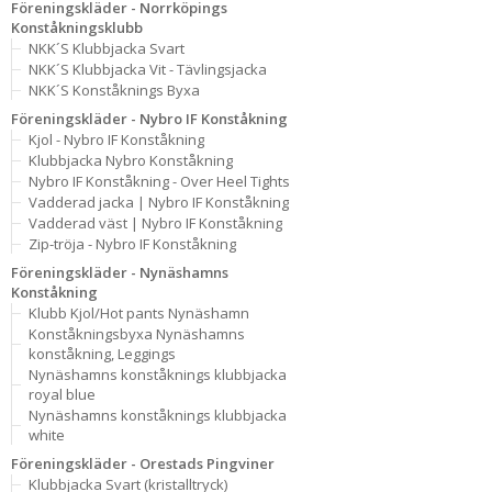
Föreningskläder - Norrköpings
Konståkningsklubb
NKK´S Klubbjacka Svart
NKK´S Klubbjacka Vit - Tävlingsjacka
NKK´S Konståknings Byxa
Föreningskläder - Nybro IF Konståkning
Kjol - Nybro IF Konståkning
Klubbjacka Nybro Konståkning
Nybro IF Konståkning - Over Heel Tights
Vadderad jacka | Nybro IF Konståkning
Vadderad väst | Nybro IF Konståkning
Zip-tröja - Nybro IF Konståkning
Föreningskläder - Nynäshamns
Konståkning
Klubb Kjol/Hot pants Nynäshamn
Konståkningsbyxa Nynäshamns
konståkning, Leggings
Nynäshamns konståknings klubbjacka
royal blue
Nynäshamns konståknings klubbjacka
white
Föreningskläder - Orestads Pingviner
Klubbjacka Svart (kristalltryck)