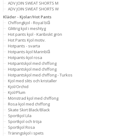
ADV JOIN SWEAT SHORTS M
ADV JOIN SWEAT SHORTS W
Kläder - Kjolar/Hot Pants
Chiffongkjol - Royal blå
Glittrig kjol i meshtyg
Hot pants kjol - Karibiskt grön
Hot Pants Kjol motiv.
Hotpants - svarta
Hotpants-kjol Marinblå
Hotpants-kjol rosa
Hotpantskjol med chiffong
Hotpantskjol med chiffong
Hotpantskjol med chiffong - Turkos
Kjol med slits och kristaller
Kjol/Orchid
Kjol/Plum
Mönstrad kjol med chiffong
Rosa kjol med chiffong
Skate Skirt Black/Black
Sportkjol Lila
Sportkjol och tröja
Sportkjol Rosa
Träningskjol i spets