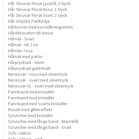
Hår Skruvar Floral Ljusblå, 2 styck
Hår Skruvar Floral Rosa, 2 styck
Hår Skruvar Floral Svart, 2 styck
Hår Smycke PärlKedja
Hårborste med konståkningsmotiv
Hårdekoration till donut
Hårnät - Svart
Hårnät - Vit 7 cm
Hårnät i rosa
Hårnät med pärlor
Hårprydnad - Silver
Hårprydnad guld/multi
Necessär - rosa med silvertryck
Necessär - svart med silvertryck
Necessär XL - svart med silvertryck
Pannband med kristaller
Pannband med kristaller
Pannband med svarta kristaller
Rosett med glittereffekt
Scrunchie med kristaller
Scrunchie med långa band - Marinblå
Scrunchie med långa band - Svart
Tofs i silikon