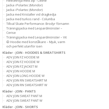
Fleecetröja med zip - Celine
Jacka i Polartec (Mondor)
Jacka i Polartec (Mondor)
Jacka med Kristaller vid dragkedja
Jacka med turkos rand - Columba
Tillval Skate Performance: Brodyr förnamn
Träningsjacka med Leopardmönster –
Cerise
Träningsjacka med Leopardmönster – Vit
🧥 Hoodie med konståkare – Mjuk, varm
och perfekt utanför isen
Kläder - JOIN - HOODIES & SWEATSHIRTS
ADV JOIN FZ HOODIE M
ADV JOIN FZ HOODIE W
ADV JOIN FZ JACKET M
ADV JOIN HOODIE M
ADV JOIN LONG HOODIE W
ADV JOIN RN SWEATSHIRT M
ADV JOIN RN SWEATSHIRT W
Kläder - JOIN - PANTS
ADV JOIN SWEAT PANT M
ADV JOIN SWEAT PANT W
Kläder - JOIN - SHORTS