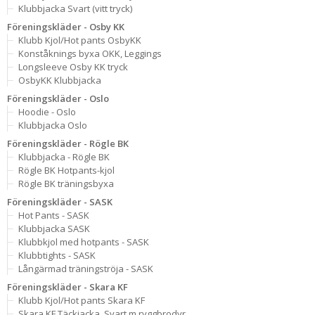
Klubbjacka Svart (vitt tryck)
Föreningskläder - Osby KK
Klubb Kjol/Hot pants OsbyKK
Konståknings byxa OKK, Leggings
Longsleeve Osby KK tryck
OsbyKK Klubbjacka
Föreningskläder - Oslo
Hoodie - Oslo
Klubbjacka Oslo
Föreningskläder - Rögle BK
Klubbjacka - Rögle BK
Rögle BK Hotpants-kjol
Rögle BK träningsbyxa
Föreningskläder - SASK
Hot Pants - SASK
Klubbjacka SASK
Klubbkjol med hotpants - SASK
Klubbtights - SASK
Långärmad träningströja - SASK
Föreningskläder - Skara KF
Klubb Kjol/Hot pants Skara KF
Skara KF Täckjacka, Svart m ryggbrodyr