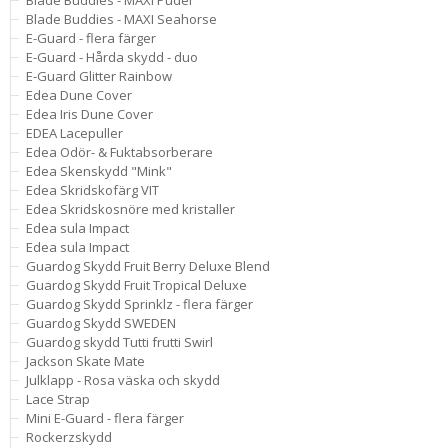
Blade Buddies - MAXI Pudel
Blade Buddies - MAXI Seahorse
E-Guard - flera färger
E-Guard - Hårda skydd - duo
E-Guard Glitter Rainbow
Edea Dune Cover
Edea Iris Dune Cover
EDEA Lacepuller
Edea Odör- & Fuktabsorberare
Edea Skenskydd "Mink"
Edea Skridskofärg VIT
Edea Skridskosnöre med kristaller
Edea sula Impact
Edea sula Impact
Guardog Skydd Fruit Berry Deluxe Blend
Guardog Skydd Fruit Tropical Deluxe
Guardog Skydd Sprinklz - flera färger
Guardog Skydd SWEDEN
Guardog skydd Tutti frutti Swirl
Jackson Skate Mate
Julklapp - Rosa väska och skydd
Lace Strap
Mini E-Guard - flera färger
Rockerzskydd