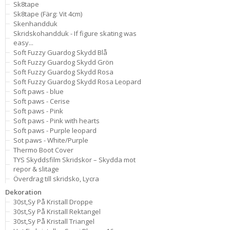
Sk8tape
Sk8tape (Färg: Vit 4cm)
Skenhandduk
Skridskohandduk - If figure skating was
easy...
Soft Fuzzy Guardog Skydd Blå
Soft Fuzzy Guardog Skydd Grön
Soft Fuzzy Guardog Skydd Rosa
Soft Fuzzy Guardog Skydd Rosa Leopard
Soft paws - blue
Soft paws - Cerise
Soft paws - Pink
Soft paws - Pink with hearts
Soft paws - Purple leopard
Sot paws - White/Purple
Thermo Boot Cover
TYS Skyddsfilm Skridskor – Skydda mot
repor & slitage
Överdrag till skridsko, Lycra
Dekoration
30st,Sy På Kristall Droppe
30st,Sy På Kristall Rektangel
30st,Sy På Kristall Triangel