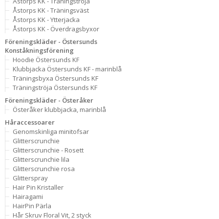
Åstorps KK - Träningströja
Åstorps KK - Träningsväst
Åstorps KK - Ytterjacka
Åstorps KK - Överdragsbyxor
Föreningskläder - Östersunds
Konståkningsförening
Hoodie Östersunds KF
Klubbjacka Östersunds KF - marinblå
Träningsbyxa Östersunds KF
Träningströja Östersunds KF
Föreningskläder - Österåker
Österåker klubbjacka, marinblå
Håraccessoarer
Genomskinliga minitofsar
Glitterscrunchie
Glitterscrunchie - Rosett
Glitterscrunchie lila
Glitterscrunchie rosa
Glitterspray
Hair Pin Kristaller
Hairagami
HairPin Pärla
Hår Skruv Floral Vit, 2 styck