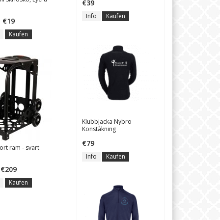
€39
Skate” på rätt sätt
Info
Kaufen
€19
Kaufen
Klubbjacka Nybro
Konståkning
€79
ort ram - svart
Info
Kaufen
€209
Kaufen