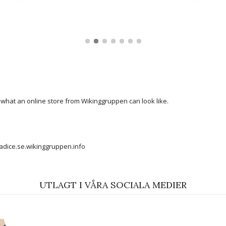
ommarens roligaste veckor!
d flera fack från Züca
roderad skridsko
n vara skillnaden mellan våga och inte våga
 what an online store from Wikinggruppen can look like.
adice.se.wikinggruppen.info
UTLAGT I VÅRA SOCIALA MEDIER