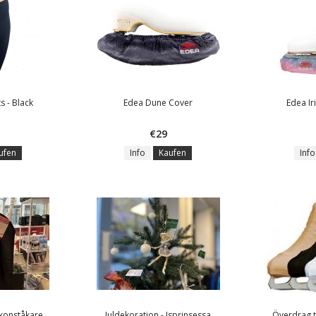
s - Black
Edea Dune Cover
Edea Ir
€29
ufen
Info
Kaufen
Info
konståkare
Juldekoration - Isprinsessa
Överdrag ti