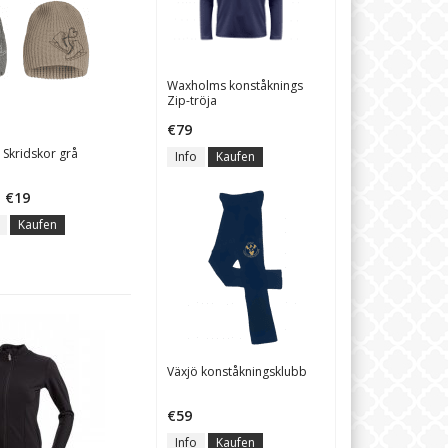
Waxholms konståknings
Zip-tröja
€79
 Skridskor grå
Info
Kaufen
€19
Kaufen
Växjö konståkningsklubb
€59
Info
Kaufen