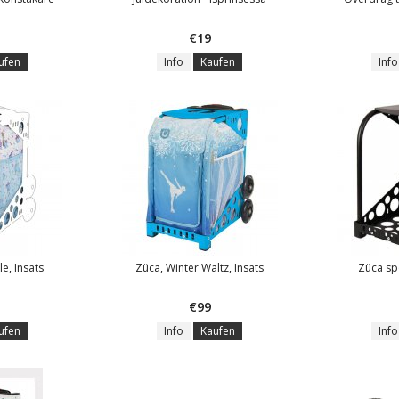
€19
ufen
Info
Kaufen
Info
le, Insats
Züca, Winter Waltz, Insats
Züca sp
€99
ufen
Info
Kaufen
Info