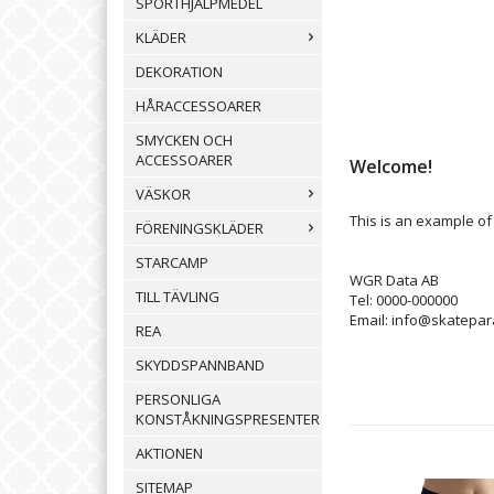
SPORTHJÄLPMEDEL
Anmäl till s
Sargväska me
Mössa med b
Höftskydd ka
KLÄDER
DEKORATION
HÅRACCESSOARER
SMYCKEN OCH
ACCESSOARER
Welcome!
VÄSKOR
This is an example of
FÖRENINGSKLÄDER
STARCAMP
WGR Data AB
TILL TÄVLING
Tel: 0000-000000
Email: info@skatepar
REA
SKYDDSPANNBAND
PERSONLIGA
KONSTÅKNINGSPRESENTER
AKTIONEN
SITEMAP