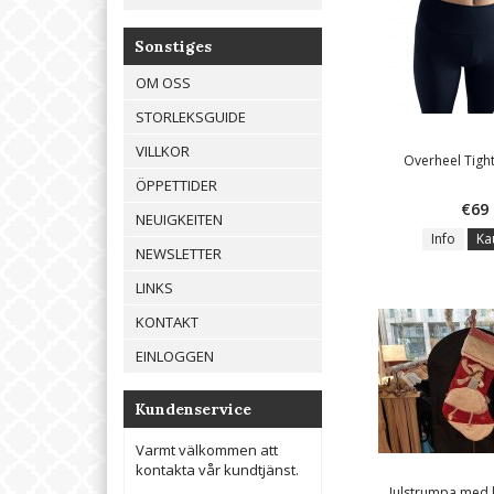
Sonstiges
OM OSS
STORLEKSGUIDE
VILLKOR
Overheel Tight
ÖPPETTIDER
€69
NEUIGKEITEN
Info
Ka
NEWSLETTER
LINKS
KONTAKT
EINLOGGEN
Kundenservice
Varmt välkommen att
kontakta vår kundtjänst.
Julstrumpa med 