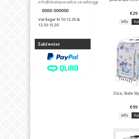
info@skateparadice.se.wikinggruppen.info
0000-000000
€29
Vardagar kl 10-12.30 &
Info
Ka
13.30-15.30
Zahlweise
Züca, Skate Sty
€99
Info
Ka