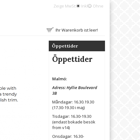
Zeige MwSt:
Inkl
Ohne
Ihr Warenkorb ist leer!
Öppettider
Öppettider
Malmö:
Adress: Hyllie Boulevard
3B
Måndagar: 16.30.19.30
(17.30-19.30 i maj)
Tisdagar: 16.30-19.30
(endast bokade besök
from v14)
Onsdagar: 16.30-