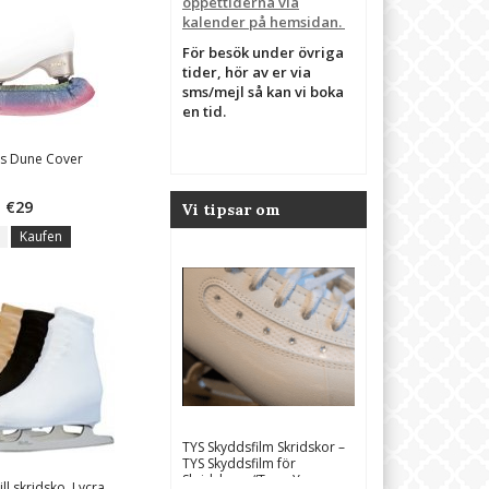
öppettiderna via
kalender på hemsidan.
För besök under övriga
tider, hör av er via
sms/mejl så kan vi boka
en tid.
is Dune Cover
€29
Vi tipsar om
Kaufen
TYS Skyddsfilm Skridskor –
TYS Skyddsfilm för
Skridskor – “Tape Your
ll skridsko, Lycra