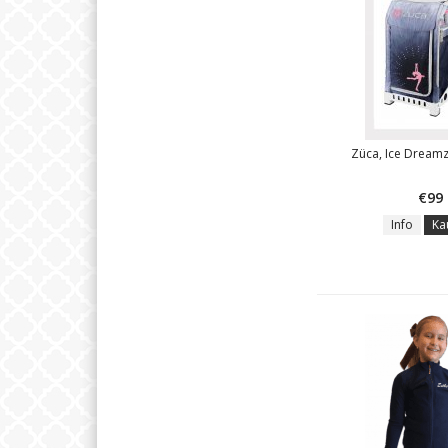
Züca, Ice Dreamz
€99
Info
Ka