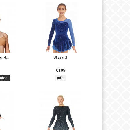
tch-bh
Blizzard
€109
ufen
Info