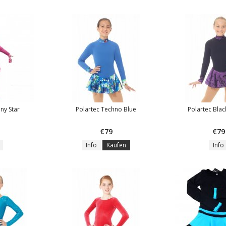
iny Star
Polartec Techno Blue
Polartec Blac
€79
€79
Info
Kaufen
Info