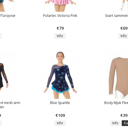
k/Turqoise
Polartec Victoria Pink
Svart sammet
€79
€69
Info
Info
med mesh-ärm
Blue Sparkle
Body Mjuk Flee
ter
9
€109
€39
Info
Info
Ka