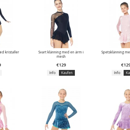
ed kristaller
Svart klänning med en ärm i
Spetsklänning m
mesh
9
€129
€12
Info
Kaufen
Info
Ka