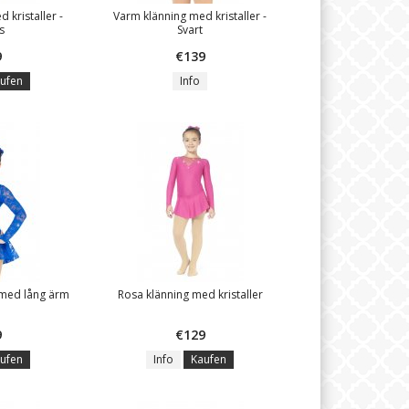
 kristaller -
Varm klänning med kristaller -
s
Svart
9
€139
ufen
Info
 med lång ärm
Rosa klänning med kristaller
9
€129
ufen
Info
Kaufen