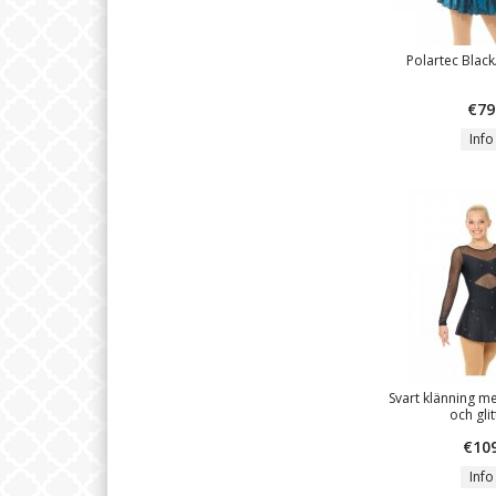
Polartec Blac
€79
Info
Svart klänning 
och glit
€10
Info