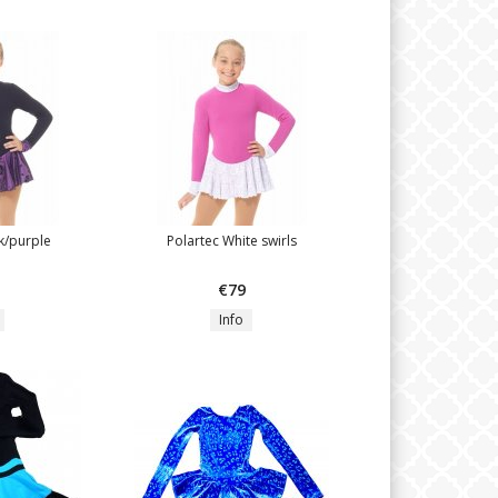
k/purple
Polartec White swirls
€79
Info