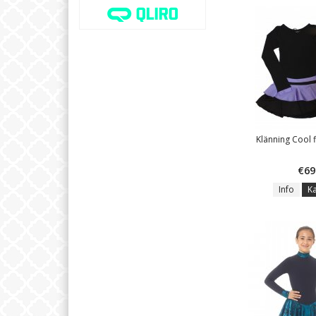
Klänning Cool f
€69
Info
K