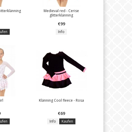
itterklänning
Medieval red - Cerise
glitterklänning
€99
ufen
Info
irl
Klänning Cool fleece - Rosa
9
€69
ufen
Info
Kaufen