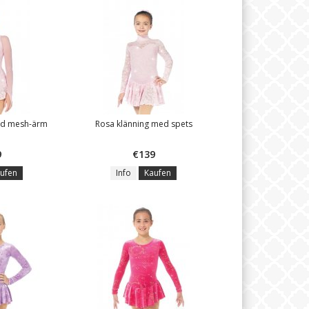
ed mesh-ärm
Rosa klänning med spets
9
€139
ufen
Info
Kaufen