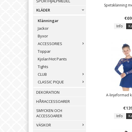
SPORTHJÄLPMEDEL
Spetsklänning m
KLÄDER
€69
Klänningar
Info
K
Jackor
Byxor
ACCESSORIES
Toppar
Kjolar/Hot Pants
Tights
CLUB
CLASSIC PIQUE
DEKORATION
A-linjeformad k
HÅRACCESSOARER
€13
SMYCKEN OCH
ACCESSOARER
Info
K
VÄSKOR