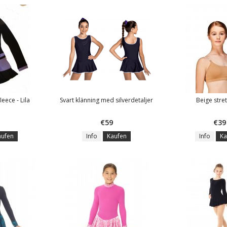
leece - Lila
Svart klänning med silverdetaljer
Beige stre
€59
€39
aufen
Info
Kaufen
Info
Ka