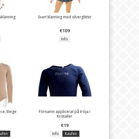
sklänning
Svart klänning med silverglitter
€109
Info
ce, Beige
Förnamn applicerat på tröja i
Kristaller
€19
ufen
Info
Kaufen