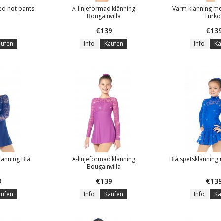
ed hot pants
A-linjeformad klänning
Varm klänning med
Bougainvilla
Turko
€139
€13
aufen
Info
Kaufen
Info
Ka
länning Blå
A-linjeformad klänning
Blå spetsklänning
Bougainvilla
9
€139
€13
aufen
Info
Kaufen
Info
Ka