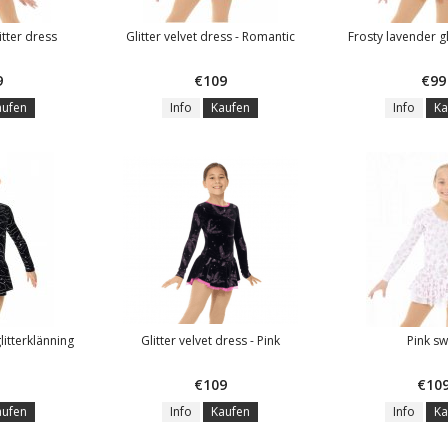
itter dress
Glitter velvet dress - Romantic
Frosty lavender gl
9
€109
€99
aufen
Info
Kaufen
Info
Ka
glitterklänning
Glitter velvet dress - Pink
Pink sw
€109
€10
aufen
Info
Kaufen
Info
Ka