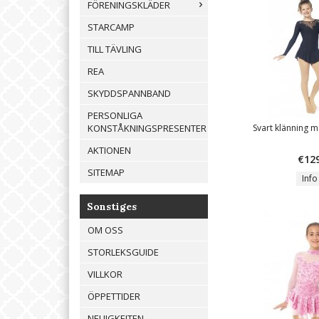
FÖRENINGSKLÄDER
STARCAMP
TILL TÄVLING
REA
SKYDDSPANNBAND
PERSONLIGA
Svart klänning m
KONSTÅKNINGSPRESENTER
AKTIONEN
€12
SITEMAP
Info
Sonstiges
OM OSS
STORLEKSGUIDE
VILLKOR
ÖPPETTIDER
NEUIGKEITEN