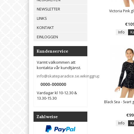
NEWSLETTER
Victoria Pink gl
LINKS
€10
KONTAKT
Info
K
EINLOGGEN
Kundenservice
Varmt välkommen att
kontakta vår kundtjänst.
info@skateparadice.se.wikinggruppen.info
0000-000000
Vardagar kl 10-12.30 &
13.30-15.30
Black Sea - Svart 
€99
Zahlweise
Info
K