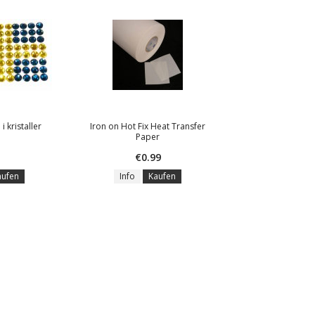
i kristaller
Iron on Hot Fix Heat Transfer
Paper
€0.99
aufen
Info
Kaufen