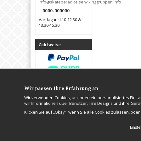
info@skateparadice.se.wikinggruppen.info
0000-000000
Vardagar kl 10-12.30 &
13.30-15.30
Zahlweise
Wir passen Ihre Erfahrung an
Kontakta oss
Om oss
Wir verwenden Cookies, um Ihnen ein personalisiertes Eink
WGR Data AB
Hos Wikinggruppen 
wir Informationen über Benutzer, ihre Designs und ihre Gerä
Tel: 0000-000000
webbutik, professio
E-post:
webbhotellplats, e-p
Klicken Sie auf „Okay“, wenn Sie alle Cookies zulassen, oder
info@skateparadice.se.wikinggruppen.info
Cookie inställningar
Einste