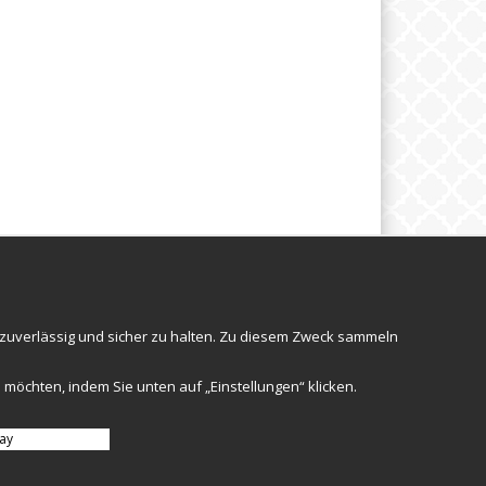
ETTER
Följ oss
 zuverlässig und sicher zu halten. Zu diesem Zweck sammeln
Anmelden
 möchten, indem Sie unten auf „Einstellungen“ klicken.
ay