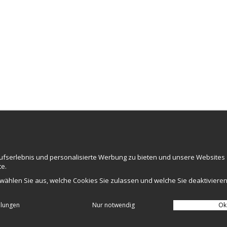
NEWSL
aufserlebnis und personalisierte Werbung zu bieten und unsere Websites
får du en komplett e-handelslösning med en sökmotorvänlig
te.
nell och unik design enligt dina önskemål samt även
ost, statistik mm..
 wählen Sie aus, welche Cookies Sie zulassen und welche Sie deaktivieren
llungen
Nur notwendig
Ok
Produziert von:
Wikinggruppen