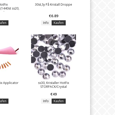
HotFix
30st,Sy På Kristall Droppe
(1440st ss20,
mm)
€6.89
ufen
Info
Kaufen
ix Applicator
ss30, Kristaller HotFix
STORPACK/Crystal
€49
ufen
Info
Kaufen