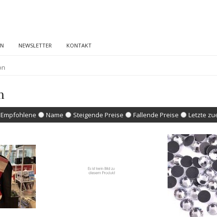
EN
NEWSLETTER
KONTAKT
on
n
Empfohlene
Name
Steigende Preise
Fallende Preise
Letzte zu