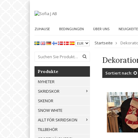
ZUHAUSE
BEDINGUNGEN
ÜBER UNS
NEUIGKEIT
Startseite
Dekorati
Dekoratio
Produkte
Sortiert nach:
NYHETER
SKRIDSKOR
SKENOR
SNOW WHITE
ALLT FÖR SKRIDSKON
TILLBEHÖR