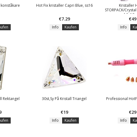
 konståkare
Hot Fix kristaller Capri Blue, ss16
Kristaller 
STORPACK/Crystal 
4,6-4,8
€7.29
€49
aufen
Info
Kaufen
Info
Ka
all Rektangel
30st,Sy På Kristall Triangel
Professional HotF
9
€19
€29
aufen
Info
Kaufen
Info
Ka