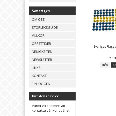
Sonstiges
OM OSS
STORLEKSGUIDE
VILLKOR
ÖPPETTIDER
Sveriges Flagga 
NEUIGKEITEN
€19
NEWSLETTER
Info
K
LINKS
KONTAKT
EINLOGGEN
Kundenservice
Varmt välkommen att
kontakta vår kundtjänst.