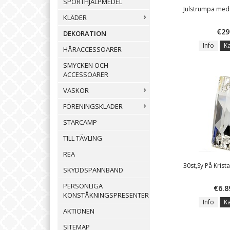
SPORTHJÄLPMEDEL
Julstrumpa med
KLÄDER
€29
DEKORATION
Info
K
HÅRACCESSOARER
SMYCKEN OCH
ACCESSOARER
VÄSKOR
FÖRENINGSKLÄDER
STARCAMP
TILL TÄVLING
REA
30st,Sy På Krist
SKYDDSPANNBAND
PERSONLIGA
€6.8
KONSTÅKNINGSPRESENTER
Info
K
AKTIONEN
SITEMAP