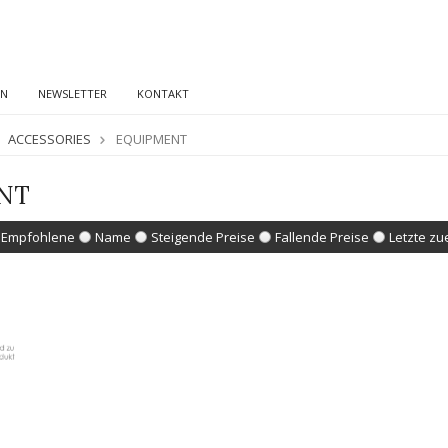
EN
NEWSLETTER
KONTAKT
ACCESSORIES
EQUIPMENT
NT
Empfohlene
Name
Steigende Preise
Fallende Preise
Letzte zu