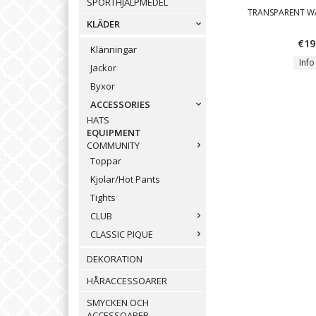
SPORTHJÄLPMEDEL
TRANSPARENT W
KLÄDER
€19
Klänningar
Info
Jackor
Byxor
ACCESSORIES
HATS
EQUIPMENT
COMMUNITY
Toppar
Kjolar/Hot Pants
Tights
CLUB
CLASSIC PIQUE
DEKORATION
HÅRACCESSOARER
SMYCKEN OCH
ACCESSOARER