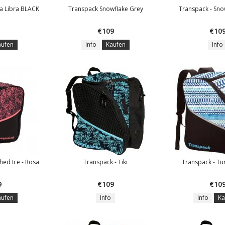
a Libra BLACK
Transpack Snowflake Grey
Transpack - Snow
€109
€10
aufen
Info
Kaufen
Info
hed Ice - Rosa
Transpack - Tiki
Transpack - Tu
9
€109
€10
aufen
Info
Info
Ka