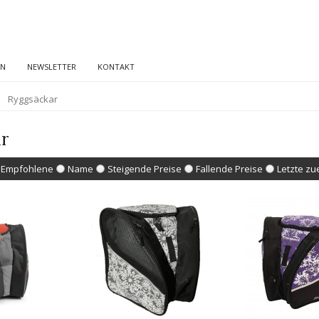
EN
NEWSLETTER
KONTAKT
Ryggsäckar
r
Empfohlene
Name
Steigende Preise
Fallende Preise
Letzte zu