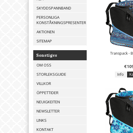
SKYDDSPANNBAND
PERSONLIGA
KONSTÅKNINGSPRESENTER
AKTIONEN
SITEMAP
Transpack - B
Sonstiges
OM OSS
€10
STORLEKSGUIDE
Info
K
VILLKOR
ÖPPETTIDER
NEUIGKEITEN
NEWSLETTER
LINKS
KONTAKT