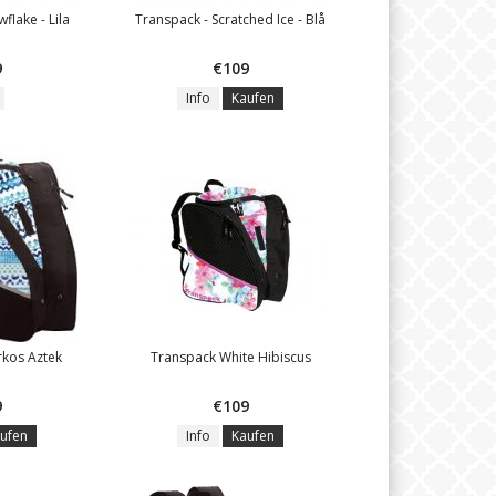
flake - Lila
Transpack - Scratched Ice - Blå
9
€109
Info
Kaufen
rkos Aztek
Transpack White Hibiscus
9
€109
ufen
Info
Kaufen