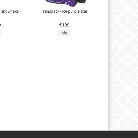
k snowflake
Transpack - Ice purple star
9
€109
Info