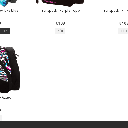
wflake blue
Transpack - Purple Topo
Transpack - Pin
9
€109
€10
aufen
Info
Info
- Aztek
9