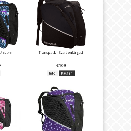
 Unicorn
Transpack - Svart enfärgad
9
€109
Info
Kaufen