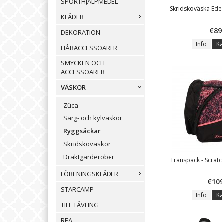
SPORTHJÄLPMEDEL
Skridskoväska Ede
KLÄDER
€89
DEKORATION
Info
K
HÅRACCESSOARER
SMYCKEN OCH
ACCESSOARER
VÄSKOR
Züca
Sarg- och kylväskor
Ryggsäckar
Skridskoväskor
Dräktgarderober
Transpack - Scratc
FÖRENINGSKLÄDER
€10
STARCAMP
Info
K
TILL TÄVLING
REA