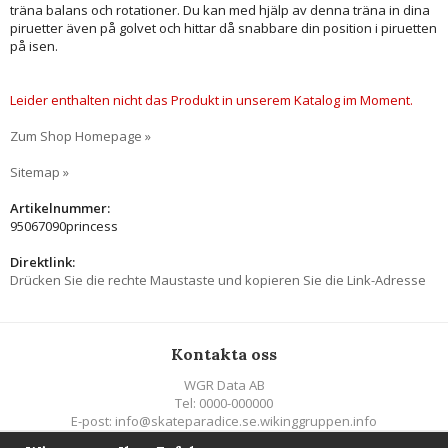
träna balans och rotationer. Du kan med hjälp av denna träna in dina
piruetter även på golvet och hittar då snabbare din position i piruetten
på isen.
Leider enthalten nicht das Produkt in unserem Katalog im Moment.
Zum Shop Homepage »
Sitemap »
Artikelnummer:
95067090princess
Direktlink:
Drücken Sie die rechte Maustaste und kopieren Sie die Link-Adresse
Kontakta oss
WGR Data AB
Tel: 0000-000000
E-post: info@skateparadice.se.wikinggruppen.info