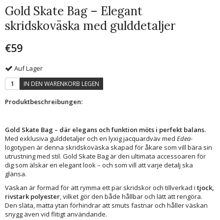
Gold Skate Bag – Elegant
skridskoväska med gulddetaljer
€59
Auf Lager
IN DEN WARENKORB LEGEN
Produktbeschreibungen:
Gold Skate Bag – där elegans och funktion möts i perfekt balans.
Med exklusiva gulddetaljer och en lyxig jacquardväv med
Edea
-
logotypen är denna skridskoväska skapad för åkare som vill bära sin
utrustning med stil. Gold Skate Bag är den ultimata accessoaren för
dig som älskar en elegant look – och som vill att varje detalj ska
glänsa.
Väskan är formad för att rymma ett par skridskor och tillverkad i
tjock,
rivstark polyester
, vilket gör den både hållbar och lätt att rengöra.
Den släta, matta ytan förhindrar att smuts fastnar och håller väskan
snygg även vid flitigt användande.