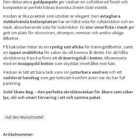
Den dekorativa
guldpaspeln
ger väskan en sofistikerad finish och
kompletterar perfekt Edeas ikoniska
Dream Gold
-estetik.
Insidan är lika praktisk som utsidan är elegant. Den
avtagbara
dubbelvända bottenplattan
har en hård sida för rullskridskor och en
mjuk, absorberande sida för isskridskor. En
stor innerficka i mesh
ger
gott om plats för skosnören, strumpor, remmar och andra viktiga
tillbehör.
På baksidan hittar du en
rymlig extraficka
för träningstillbehör, samt
en
öppen snabbficka
för saker du vill komma åt direkt. För att hålla
skridskorna fräscha finns ett
dräneringshål i botten
, tillsammans
med en
knoppsydd botten
som skyddar innehållet mot fukt.
Väskan är lätt att bära tack vare sin
justerbara axelrem
och ett
vadderat handtag
som ger bekväm komfort även när du har full
packning.
Gold Skate Bag – den perfekta skridskoväskan för åkare som söker
lyx, stil och smart förvaring i ett och samma paket.
Auf den Wunschzettel
Artikelnummer: