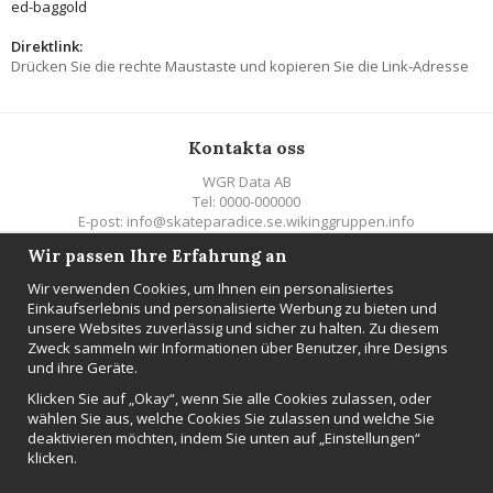
ed-baggold
Direktlink:
Drücken Sie die rechte Maustaste und kopieren Sie die Link-Adresse
Kontakta oss
WGR Data AB
Tel: 0000-000000
E-post: info@skateparadice.se.wikinggruppen.info
Wir passen Ihre Erfahrung an
Följ oss
Wir verwenden Cookies, um Ihnen ein personalisiertes
Einkaufserlebnis und personalisierte Werbung zu bieten und
unsere Websites zuverlässig und sicher zu halten. Zu diesem
Zweck sammeln wir Informationen über Benutzer, ihre Designs
und ihre Geräte.
NEWSLETTER
Klicken Sie auf „Okay“, wenn Sie alle Cookies zulassen, oder
wählen Sie aus, welche Cookies Sie zulassen und welche Sie
Anmelden
deaktivieren möchten, indem Sie unten auf „Einstellungen“
klicken.