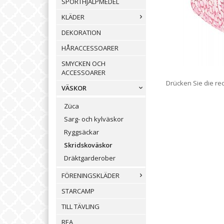
SPORTHJÄLPMEDEL
KLÄDER
DEKORATION
HÅRACCESSOARER
SMYCKEN OCH
ACCESSOARER
Drücken Sie die re
VÄSKOR
Züca
Sarg- och kylväskor
Ryggsäckar
Skridskoväskor
Dräktgarderober
FÖRENINGSKLÄDER
STARCAMP
TILL TÄVLING
REA