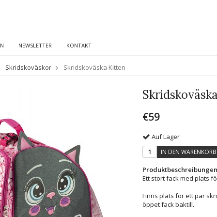
EN
NEWSLETTER
KONTAKT
Skridskoväskor
Skridskoväska Kitten
Skridskoväska
€59
Auf Lager
IN DEN WARENKORB
Produktbeschreibungen
Ett stort fack med plats 
Finns plats för ett par skr
öppet fack baktill.