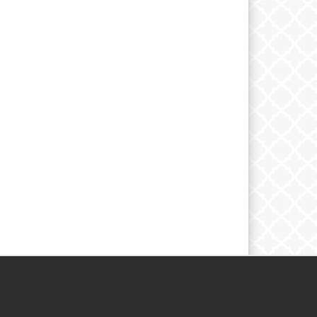
ETTER
Följ oss