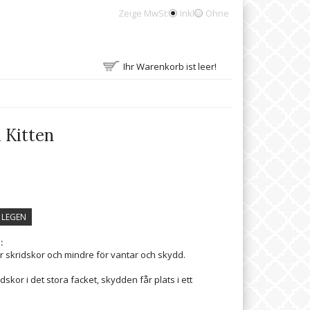
Zeige MwSt:
Inkl
Ohne
Ihr Warenkorb ist leer!
 Kitten
 LEGEN
:
för skridskor och mindre för vantar och skydd.
idskor i det stora facket, skydden får plats i ett