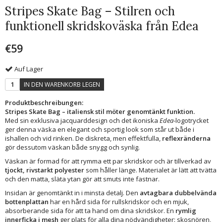
Stripes Skate Bag – Stilren och
funktionell skridskoväska från Edea
€59
Auf Lager
IN DEN WARENKORB LEGEN
Produktbeschreibungen:
Stripes Skate Bag – italiensk stil möter genomtänkt funktion.
Med sin exklusiva jacquarddesign och det ikoniska
Edea
-logotrycket
ger denna väska en elegant och sportig look som står ut både i
ishallen och vid rinken. De diskreta, men effektfulla,
reflexränderna
gör dessutom väskan både snygg och synlig.
Väskan är formad för att rymma ett par skridskor och är tillverkad av
tjockt, rivstarkt polyester
som håller länge. Materialet är lätt att tvätta
och den matta, släta ytan gör att smuts inte fastnar.
Insidan är genomtänkt in i minsta detalj. Den
avtagbara dubbelvända
bottenplattan
har en hård sida för rullskridskor och en mjuk,
absorberande sida för att ta hand om dina skridskor. En
rymlig
innerficka i mesh
ger plats för alla dina nödvändigheter: skosnören,