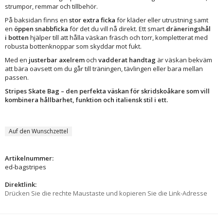
strumpor, remmar och tillbehör.
På baksidan finns en
stor extra ficka
för kläder eller utrustning samt
en
öppen snabbficka
för det du vill nå direkt. Ett smart
dräneringshål
i botten
hjälper till att hålla väskan fräsch och torr, kompletterat med
robusta bottenknoppar som skyddar mot fukt.
Med en
justerbar axelrem
och
vadderat handtag
är väskan bekväm
att bära oavsett om du går till träningen, tävlingen eller bara mellan
passen.
Stripes Skate Bag – den perfekta väskan för skridskoåkare som vill
kombinera hållbarhet, funktion och italiensk stil i ett.
Auf den Wunschzettel
Artikelnummer:
ed-bagstripes
Direktlink:
Drücken Sie die rechte Maustaste und kopieren Sie die Link-Adresse