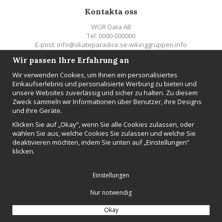
Kontakta oss
WGR Data AB
Tel: 0000-000000
E-post: info@skateparadice.se.wikinggruppen.info
Wir passen Ihre Erfahrung an
Följ oss
Wir verwenden Cookies, um Ihnen ein personalisiertes
Einkaufserlebnis und personalisierte Werbung zu bieten und
unsere Websites zuverlässig und sicher zu halten. Zu diesem
Zweck sammeln wir Informationen über Benutzer, ihre Designs
und ihre Geräte.
NEWSLETTER
Klicken Sie auf „Okay“, wenn Sie alle Cookies zulassen, oder
wählen Sie aus, welche Cookies Sie zulassen und welche Sie
Anmelden
deaktivieren möchten, indem Sie unten auf „Einstellungen“
klicken.
Einstellungen
Nur notwendig
Produziert von:
Wikinggruppen
Okay