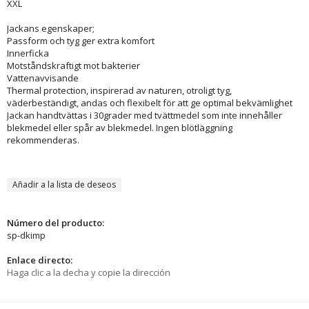
XXL
Jackans egenskaper;
Passform och tyg ger extra komfort
Innerficka
Motståndskraftigt mot bakterier
Vattenavvisande
Thermal protection, inspirerad av naturen, otroligt tyg,
väderbeständigt, andas och flexibelt för att ge optimal bekvämlighet
Jackan handtvättas i 30grader med tvättmedel som inte innehåller
blekmedel eller spår av blekmedel. Ingen blötläggning
rekommenderas.
Añadir a la lista de deseos
Número del producto:
sp-dkimp
Enlace directo:
Haga clic a la decha y copie la dirección