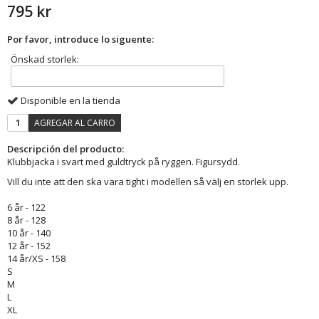
795 kr
Por favor, introduce lo siguente:
Önskad storlek:
Disponible en la tienda
AGREGAR AL CARRO
Descripción del producto:
Klubbjacka i svart med guldtryck på ryggen. Figursydd.
Vill du inte att den ska vara tight i modellen så välj en storlek upp.
6 år - 122
8 år - 128
10 år - 140
12 år - 152
14 år/XS - 158
S
M
L
XL