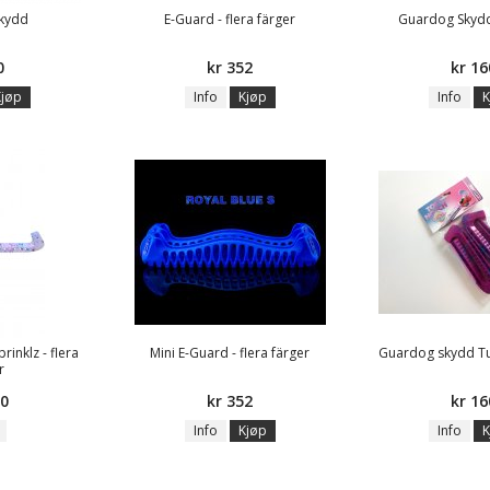
skydd
E-Guard - flera färger
Guardog Skyd
0
kr 352
kr 16
Kjøp
Info
Kjøp
Info
K
inklz - flera
Mini E-Guard - flera färger
Guardog skydd Tutt
r
60
kr 352
kr 16
Info
Kjøp
Info
K