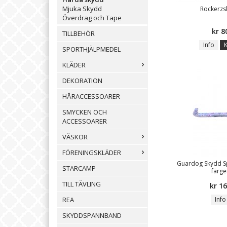
Mjuka Skydd
Rockerz
Överdrag och Tape
kr 8
TILLBEHÖR
Info
SPORTHJÄLPMEDEL
KLÄDER
DEKORATION
HÅRACCESSOARER
SMYCKEN OCH
ACCESSOARER
VÄSKOR
FÖRENINGSKLÄDER
Guardog Skydd Spr
STARCAMP
färge
TILL TÄVLING
kr 1
Info
REA
SKYDDSPANNBAND