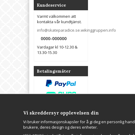
Kundeservice
Varmt välkommen att
kontakta vår kundtjänst.
info@skateparadice.se.wikinggruppen.info
0000-000000
Vardagar kl 10-12.30 &
13.30-15.30
Betalingsmåter
Vi skreddersyr opplevelsen din
Kontakta oss
Om oss
Vi bruker informasjonskapsler for å gi deg en personlig handl
WGR Data AB
Hos Wikinggruppen 
brukere, deres design og deres enheter.
Tel: 0000-000000
webbutik, professio
E-post:
webbhotellplats, e-p