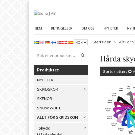
HJEM
BETINGELSER
OM OSS
NYHETER
NYH
Startsiden
Allt För 
Hårda sky
Produkter
Sorter etter:
A
NYHETER
SKRIDSKOR
SKENOR
SNOW WHITE
ALLT FÖR SKRIDSKON
Skydd
Hårda skydd