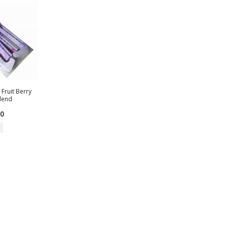
Fruit Berry
lend
60