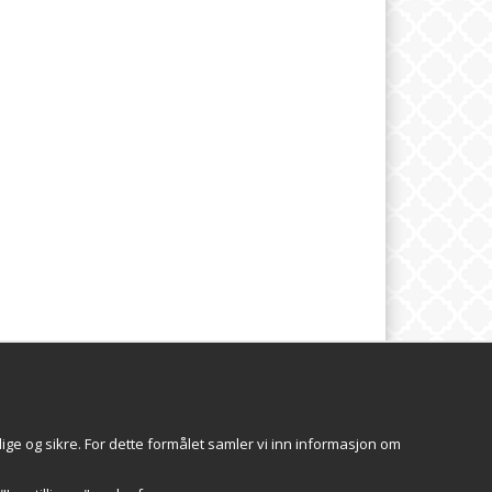
SBREV
Följ oss
ige og sikre. For dette formålet samler vi inn informasjon om
Registrer