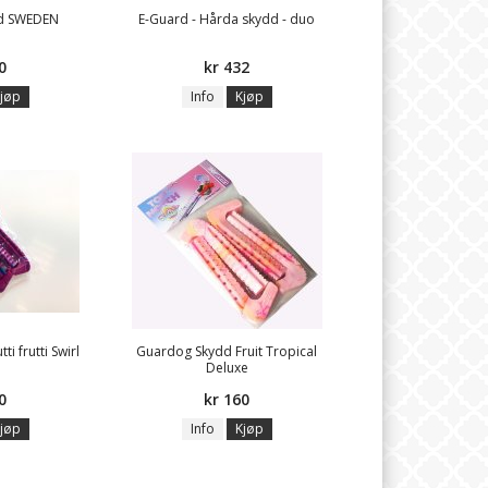
d SWEDEN
E-Guard - Hårda skydd - duo
0
kr 432
jøp
Info
Kjøp
i frutti Swirl
Guardog Skydd Fruit Tropical
Deluxe
0
kr 160
jøp
Info
Kjøp