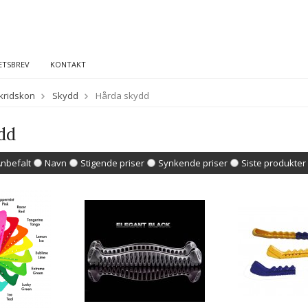
ETSBREV
KONTAKT
Skridskon
Skydd
Hårda skydd
dd
nbefalt
Navn
Stigende priser
Synkende priser
Siste produkter