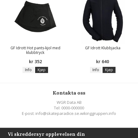
GF Idrott Hot pants-kjol med
GF Idrott Klubbjacka
klubbtryck
kr 352
kr 640
Info
Kjøp
Info
Kjøp
Kontakta oss
WGR Data AB
Tel: 0000-000000
E-post: info@skateparadice.se.wikinggruppen.info
Följ oss
Vi skreddersyr opplevelsen din