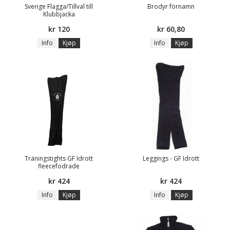
Sverige Flagga/Tillval till
Brodyr förnamn
Klubbjacka
kr 120
kr 60,80
Info
Kjøp
Info
Kjøp
Träningstights GF Idrott
Leggings - GF Idrott
fleecefodrade
kr 424
kr 424
Info
Kjøp
Info
Kjøp