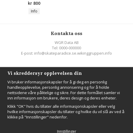
kr 800
Info
Kontakta oss
WGR Data AB
Tel: 0000-000000
E-post: info@skateparadice.se.wikinggruppen.info
Följ oss
Vi skreddersyr opplevelsen din
Vi bruker informasjonskapsler for å gi deg en personlig
handleopplevelse, personlig annonsering og for å holde
nettsidene våre pålitelige og sikre. For dette formålet samler vi
inn informasjon om brukere, deres design og deres enheter.
NYHETSBREV
Klikk "OK" hvis du tillater alle informasjonskapsler eller velg
Registrer
hvilke informasjonskapsler du tillater og hvilke du vil slå av ved å
klikke på "Innstillinger" nedenfor.
Innstillinger