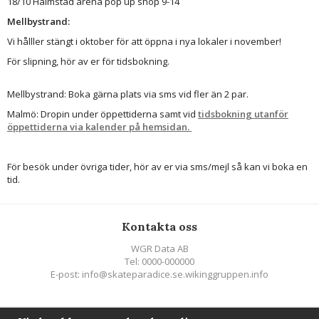
18/10 Halmstad arena pop up shop 9-14
Mellbystrand:
Vi hålller stängt i oktober för att öppna i nya lokaler i november!
För slipning, hör av er för tidsbokning.
Mellbystrand: Boka gärna plats via sms vid fler än 2 par.
Malmö: Dropin under öppettiderna samt vid
tidsbokning utanför
öppettiderna via kalender på hemsidan.
För besök under övriga tider, hör av er via sms/mejl så kan vi boka en
tid.
Kontakta oss
WGR Data AB
Tel: 0000-000000
E-post: info@skateparadice.se.wikinggruppen.info
Följ oss