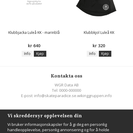
Klubbjacka Luleå KK - marinblå
Klubbkjol Luleå KK
kr 640
kr 320
Info
Kjøp
Info
Kjøp
Kontakta oss
WGR Data AB
Tel: 0000-000000
E-post: info@skateparadice.se.wikinggruppen.info
Följ oss
Vi skreddersyr opplevelsen din
Vi bruker informasjonskapsler for å gi deg en personlig
handleopplevelse, personlig annonsering og for å holde