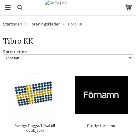
Startsiden
Föreningskläder
Tibro KK
Tibro KK
Sorter etter:
Sverige Flagga/Tillval till
Brodyr förnamn
Klubbjacka