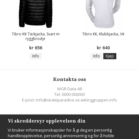
Tibro KK Täckjacka, Svart m
Tibro KK, Klubbjacka, Vit
ryggbrodyr
kr 656
kr 640
Info
Info
Kjøp
Kontakta oss
WGR Data AB
Tel: 0000-000000
E-post: info@skateparadice.se.wikinggruppen.info
Följ oss
Vi skreddersyr opplevelsen din
Vi bruker informasjonskapsler for å gi deg en personlig
handleopplevelse, personlig annonsering og for å holde