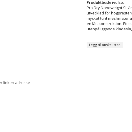
Produktbeskrivelse:
Pro Dry Nanoweight SL ä
utvecklad för högprestera
mycket tunt meshmaterial 
en lätt konstruktion. Ett 
utanpåliggande klädeslage
Legg til ønskelisten
er linken adresse