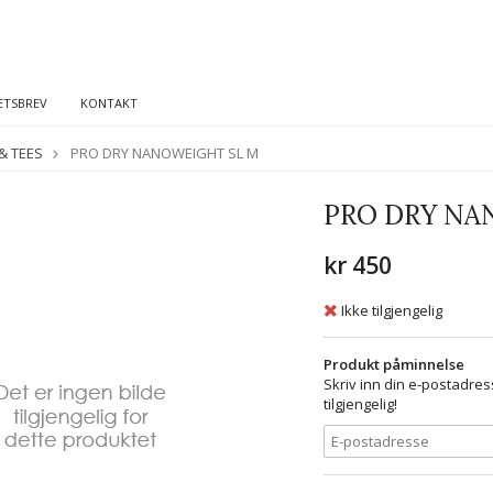
ETSBREV
KONTAKT
& TEES
PRO DRY NANOWEIGHT SL M
PRO DRY NA
kr 450
Ikke tilgjengelig
Produkt påminnelse
Skriv inn din e-postadres
tilgjengelig!