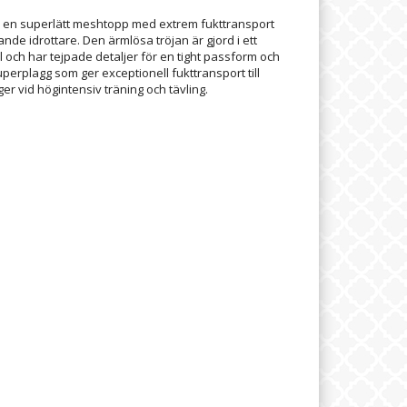
r en superlätt meshtopp med extrem fukttransport
nde idrottare. Den ärmlösa tröjan är gjord i ett
och har tejpade detaljer för en tight passform och
superplagg som ger exceptionell fukttransport till
r vid högintensiv träning och tävling.