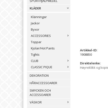
SPORTHJÄLPMEDEL
KLÄDER
Klänningar
Jackor
Byxor
ACCESSORIES
Toppar
Kjolar/Hot Pants
Artikkel-ID:
1908850
Tights
CLUB
Direktelenke:
CLASSIC PIQUE
Høyreklikk og kopi
DEKORATION
HÅRACCESSOARER
SMYCKEN OCH
ACCESSOARER
VÄSKOR