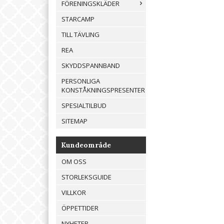
FÖRENINGSKLÄDER
STARCAMP
TILL TÄVLING
REA
SKYDDSPANNBAND
PERSONLIGA
KONSTÅKNINGSPRESENTER
SPESIALTILBUD
SITEMAP
Kundeområde
OM OSS
STORLEKSGUIDE
VILLKOR
ÖPPETTIDER
NYHETER